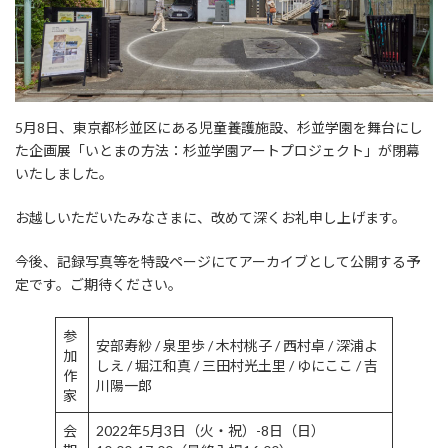
5月8日、東京都杉並区にある児童養護施設、杉並学園を舞台にし
た企画展「いとまの方法：杉並学園アートプロジェクト」が閉幕
いたしました。
お越しいただいたみなさまに、改めて深くお礼申し上げます。
今後、記録写真等を特設ページにてアーカイブとして公開する予
定です。ご期待ください。
参
安部寿紗 / 泉里歩 / 木村桃子 / 西村卓 / 深浦よ
加
しえ / 堀江和真 / 三田村光土里 / ゆにここ / 吉
作
川陽一郎
家
会
2022年5月3日（火・祝）-8日（日）