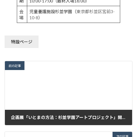
期
10:00-17:00（最終入場16:00）
会
児童養護施設杉並学園（
東京都杉並区宮前3-
場
10-8
）
特設ページ
前の記事
企画展「いとまの方法：杉並学園アートプロジェクト」開幕
2022年5月3日
次の記事