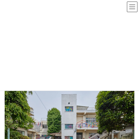
コ
ナ
ン
ビ
テ
ゲ
ン
ー
ホーム
ニュース
news
ツ
シ
企画展「いとまの方法：杉並学園アートプロジェクト」閉幕
へ
ョ
ス
ン
キ
に
企画展「いとまの方法：杉並学
ッ
移
プ
動
園アートプロジェクト」閉幕
2022年5月10日