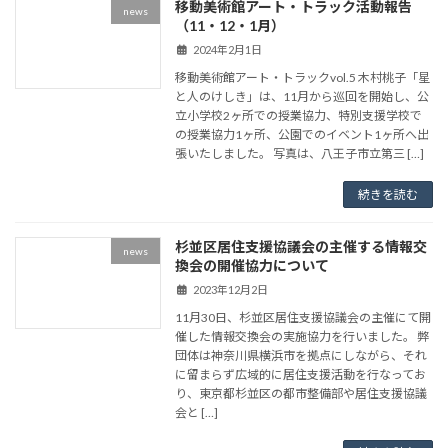
移動美術館アート・トラック活動報告
news
（11・12・1月）
2024年2月1日
移動美術館アート・トラックvol.5 木村桃子「星
と人のけしき」は、11月から巡回を開始し、公
立小学校2ヶ所での授業協力、特別支援学校で
の授業協力1ヶ所、公園でのイベント1ヶ所へ出
張いたしました。 写真は、八王子市立第三 […]
続きを読む
杉並区居住支援協議会の主催する情報交
news
換会の開催協力について
2023年12月2日
11月30日、杉並区居住支援協議会の主催にて開
催した情報交換会の実施協力を行いました。 弊
団体は神奈川県横浜市を拠点にしながら、それ
に留まらず広域的に居住支援活動を行なってお
り、東京都杉並区の都市整備部や居住支援協議
会と […]