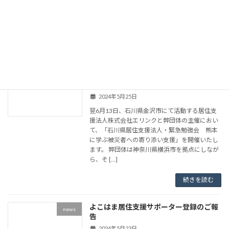
会うために」が、象の鼻テラス、象の鼻パーク
にて開催される「ZOU-NO-HANA
FUTURESCAPE PROJECT 2 […]
続きを読む
居住支援法人勉強会「熊本に学ぶ被災者
news
への寄り添い支援」の開催について
2024年5月25日
翌6月13日、石川県金沢市にて活動する居住支
援法人株式会社エリンクと弊団体の主催におい
て、「石川県居住支援法人・緊急勉強会 熊本
に学ぶ被災者への寄り添い支援」を開催いたし
ます。 弊団体は神奈川県横浜市を拠点にしなが
ら、そ […]
続きを読む
よこはま居住支援サポーター登録のご報
news
告
2024年5月23日