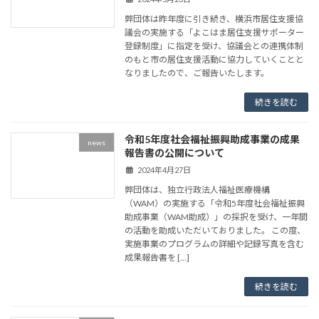
弊団体は昨年度に引き続き、横浜市居住支援協
議会の実施する「よこはま居住支援サポーター
登録制度」に指定を受け、協議会との連携体制
のもと市の居住支援活動に協力していくことと
なりましたので、ご報告いたします。
続きを読む
令和5年度社会福祉振興助成事業の成果
news
報告書の公開について
2024年4月27日
弊団体は、独立行政法人福祉医療機構
（WAM）の実施する「令和5年度社会福祉振興
助成事業（WAM助成）」の採択を受け、一年間
の活動を助成いただいておりました。 この度、
実施事業のプログラムの詳細や記録写真を含む
成果報告書を […]
続きを読む