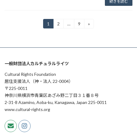
続きを読む
投
1
2
…
9
»
固
固
固
定
定
定
稿
ペ
ペ
ペ
ー
ー
ー
の
ジ
ジ
ジ
ペ
ー
一般財団法人カルチュラルライツ
ジ
Cultural Rights Foundation
居住支援法人（神・法人 22-0004）
送
〒225-0011
り
神奈川県横浜市青葉区あざみ野二丁目３１番８号
2-31-8 Azamino, Aoba-ku, Kanagawa, Japan 225-0011
www.cultural-rights.org