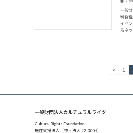
202
一般財
料食糧
イベン
活ネッ
投
«
1
固
定
稿
ペ
の
ー
ジ
ペ
一般財団法人カルチュラルライツ
ー
Cultural Rights Foundation
ジ
居住支援法人（神・法人 22-0004）