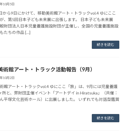
3年10月5日
7日から9日にかけて、移動美術館アート・トラックvol.4 ゆにここ
が、第5回日本子ども未来展に出張します。 日本子ども未来展
般財団法人日本児童養護施設財団が主催し、全国の児童養護施設
もたちの作品 […]
続きを読む
美術館アート・トラック活動報告（9月）
3年10月2日
術館アート・トラックvol.4 ゆにここ「旅」は、9月には児童養護
ヶ所と、弊財団主催イベント「アートデイ in Hiratsuka」（共催：
ん平塚文化芸術ホール）に出展しました。 いずれでも対話型鑑賞
続きを読む