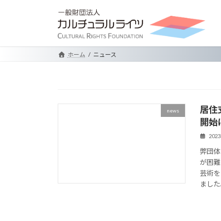
コ
ナ
ン
ビ
テ
ゲ
ン
ー
ツ
シ
ホーム
ニュース
へ
ョ
ス
ン
キ
に
ッ
移
居住
プ
動
news
開始
202
弊団体
が困難
芸術を
ました