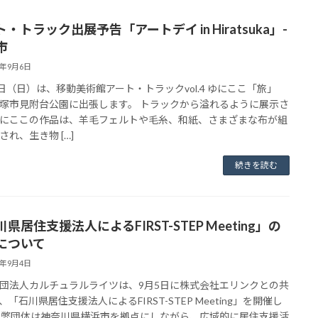
・トラック出展予告「アートデイ in Hiratsuka」-
市
3年9月6日
0日（日）は、移動美術館アート・トラックvol.4 ゆにここ「旅」
塚市見附台公園に出張します。 トラックから溢れるように展示さ
にここの作品は、羊毛フェルトや毛糸、和紙、さまざまな布が組
され、生き物 […]
続きを読む
県居住支援法人によるFIRST-STEP Meeting」の
について
3年9月4日
団法人カルチュラルライツは、9月5日に株式会社エリンクとの共
、「石川県居住支援法人によるFIRST-STEP Meeting」を開催し
 弊団体は神奈川県横浜市を拠点にしながら、広域的に居住支援活