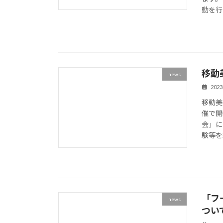
動を行な
移動
news
202
移動美
催で開
会」に
験等を組
「フ
news
つい