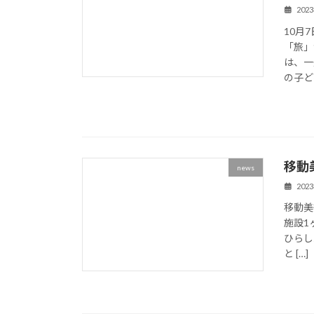
202
10月
「旅」
は、一
の子ど
移動
news
202
移動美
施設1
ひらし
と […]