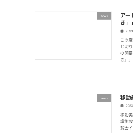
アー
news
き」
202
この度
と切り
の閉幕
き」」で
移動
news
202
移動美
護施設
覧会イ