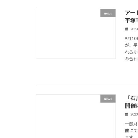
アート
news
平塚
202
9月1
が、平
れるゆ
み合わ
「石川
news
開催
202
一般財
催にて
ます。