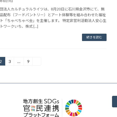
3年8月19日
団法人カルチュラルライツは、8月20日に石川県金沢市にて、無
品配布（フードパントリー）とアート体験等を組み合わせた福祉
ト「ちゃべちゃべ会」を主催します。 特定非営利活動法人安心生
トワークいち、株式 […]
続きを読む
2
3
…
9
»
固
固
固
定
定
定
ペ
ペ
ペ
ー
ー
ー
ジ
ジ
ジ