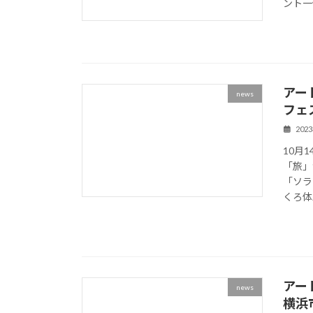
ント一
アー
news
フェ
202
10月
「旅」
「ソラ
くろ体
アー
news
横浜