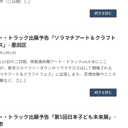
件（二日間） […]
続きを読む
ト・トラック出展予告「ソラマチアート＆クラフト
ス」- 墨田区
3年10月13日
14,15日の二日間、移動美術館アート・トラックvol.4 ゆにここ
が、東京スカイツリータウン1Fソラマチひろばにて開催される
マチアート＆クラフトフェス」に出張します。 茶禅体験やミニろ
験など、さ […]
続きを読む
ト・トラック出展予告「第5回日本子ども未来展」-
市